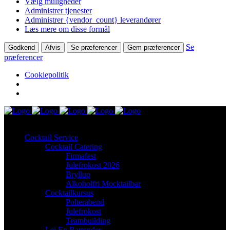
Vælg muligheder
Administrer tjenester
Administrer {vendor_count} leverandører
Læs mere om disse formål
Se
Godkend
Afvis
Se præferencer
Gem præferencer
præferencer
Cookiepolitik
Cocktail Service
Cocktail Catering
Firmafest
Julefrokost 2026
Bryllup
Alkoholfri Mocktailbar
Cocktailkursus
Polterabend
Julefrokost
Teambuilding
Lej En Bartender