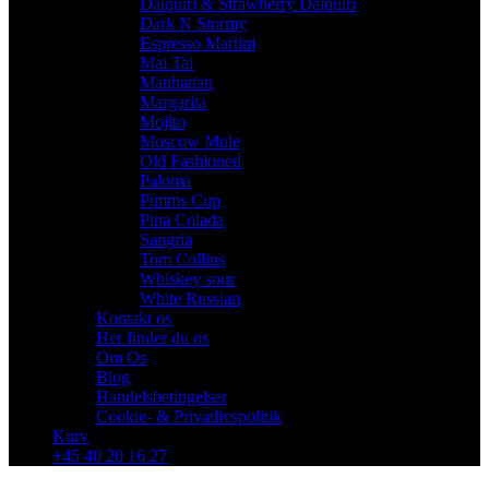
Daiquiri & Strawberry Daiquiri
Dark N Stormy
Espresso Martini
Mai Tai
Manhattan
Margarita
Mojito
Moscow Mule
Old Fashioned
Paloma
Pimms Cup
Pina Colada
Sangria
Tom Collins
Whiskey sour
White Russian
Kontakt os
Her finder du os
Om Os
Blog
Handelsbetingelser
Cookie- & Privatlivspolitik
Kurv
+45 40 20 16 27