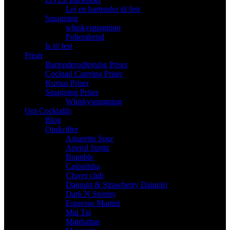
Lej en bartender til fest
Smagning
whiskysmagning
Polterabend
Is til fest
Priser
Bartenderudlejning Priser
Cocktail Catering Priser
Kursus Priser
Smagning Priser
Whiskysmagning
Om Cocktaiils
Blog
Opskrifter
Amaretto Sour
Aperol Spritz
Bramble
Caipirinha
Clover club
Daiquiri & Strawberry Daiquiri
Dark N Stormy
Espresso Martini
Mai Tai
Manhattan