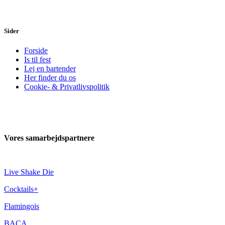
Sider
Forside
Is til fest
Lej en bartender
Her finder du os
Cookie- & Privatlivspolitik
Vores samarbejdspartnere
Live Shake Die
Cocktails+
Flamingois
BACA