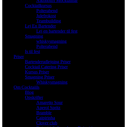
Alkoholfri Mocktailbar
Cocktailkursus
Polterabend
Julefrokost
Teambuilding
Lej En Bartender
Lej en bartender til fest
Smagning
whiskysmagning
Polterabend
Is til fest
Priser
Bartenderudlejning Priser
Cocktail Catering Priser
Kursus Priser
Smagning Priser
Whiskysmagning
Om Cocktaiils
Blog
Opskrifter
Amaretto Sour
Aperol Spritz
Bramble
Caipirinha
Clover club