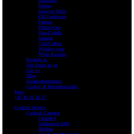
Margarita
Mojito
Moscow Mule
Old Fashioned
Paloma
Pimms Cup
Pina Colada
Sangria
Tom Collins
Whiskey sour
White Russian
Kontakt os
Her finder du os
Om Os
Blog
Handelsbetingelser
Cookie- & Privatlivspolitik
Kurv
+45 40 20 16 27
Cocktail Service
Cocktail Catering
Firmafest
Julefrokost 2026
Bryllup