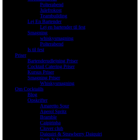
Polterabend
Julefrokost
Teambuilding
Lej En Bartender
Lej en bartender til fest
Smagning
whiskysmagning
Polterabend
Is til fest
Priser
Bartenderudlejning Priser
Cocktail Catering Priser
Kursus Priser
Smagning Priser
Whiskysmagning
Om Cocktaiils
Blog
Opskrifter
Amaretto Sour
Aperol Spritz
Bramble
Caipirinha
Clover club
Daiquiri & Strawberry Daiquiri
Dark N Stormy