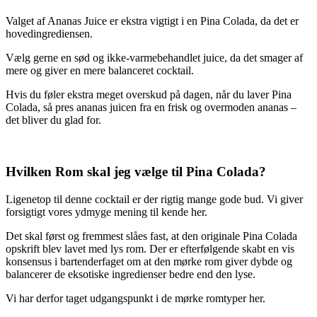
Valget af Ananas Juice er ekstra vigtigt i en Pina Colada, da det er
hovedingrediensen.
Vælg gerne en sød og ikke-varmebehandlet juice, da det smager af
mere og giver en mere balanceret cocktail.
Hvis du føler ekstra meget overskud på dagen, når du laver Pina
Colada, så pres ananas juicen fra en frisk og overmoden ananas –
det bliver du glad for.
Hvilken Rom skal jeg vælge til Pina Colada?
Ligenetop til denne cocktail er der rigtig mange gode bud. Vi giver
forsigtigt vores ydmyge mening til kende her.
Det skal først og fremmest slåes fast, at den originale Pina Colada
opskrift blev lavet med lys rom. Der er efterfølgende skabt en vis
konsensus i bartenderfaget om at den mørke rom giver dybde og
balancerer de eksotiske ingredienser bedre end den lyse.
Vi har derfor taget udgangspunkt i de mørke romtyper her.