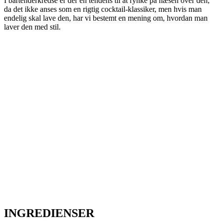
I bartenderkredse er der en tendens til at rynke på næsen over den,
da det ikke anses som en rigtig cocktail-klassiker, men hvis man
endelig skal lave den, har vi bestemt en mening om, hvordan man
laver den med stil.
INGREDIENSER