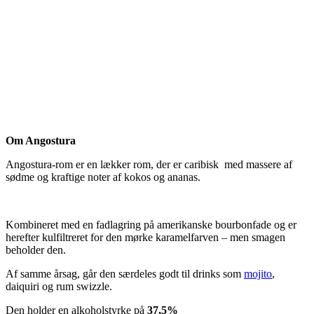
Om Angostura
Angostura-rom er en lækker rom, der er caribisk med massere af
sødme og kraftige noter af kokos og ananas.
Kombineret med en fadlagring på amerikanske bourbonfade og er
herefter kulfiltreret for den mørke karamelfarven – men smagen
beholder den.
Af samme årsag, går den særdeles godt til drinks som
mojito
,
daiquiri og rum swizzle.
Den holder en alkoholstyrke på
37,5%