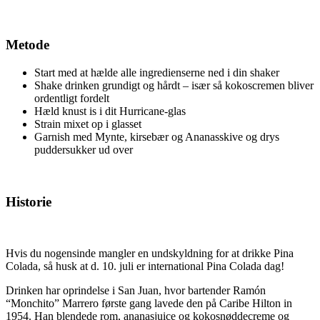
Metode
Start med at hælde alle ingredienserne ned i din shaker
Shake drinken grundigt og hårdt – især så kokoscremen bliver
ordentligt fordelt
Hæld knust is i dit Hurricane-glas
Strain mixet op i glasset
Garnish med Mynte, kirsebær og Ananasskive og drys
puddersukker ud over
Historie
Hvis du nogensinde mangler en undskyldning for at drikke Pina
Colada, så husk at d. 10. juli er international Pina Colada dag!
Drinken har oprindelse i San Juan, hvor bartender Ramón
“Monchito” Marrero første gang lavede den på Caribe Hilton in
1954. Han blendede rom, ananasjuice og kokosnøddecreme og