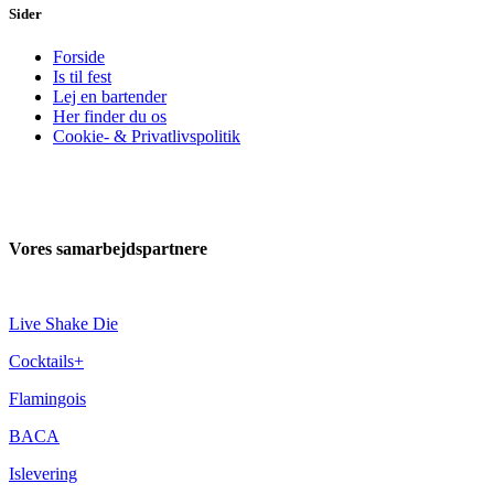
Sider
Forside
Is til fest
Lej en bartender
Her finder du os
Cookie- & Privatlivspolitik
Vores samarbejdspartnere
Live Shake Die
Cocktails+
Flamingois
BACA
Islevering