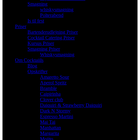
Smagning
whiskysmagning
Polterabend
Is til fest
Priser
Bartenderudlejning Priser
Cocktail Catering Priser
Kursus Priser
Smagning Priser
Whiskysmagning
Om Cocktaiils
Blog
Opskrifter
Amaretto Sour
Aperol Spritz
Bramble
Caipirinha
Clover club
Daiquiri & Strawberry Daiquiri
Dark N Stormy
Espresso Martini
Mai Tai
Manhattan
Margarita
Mojito