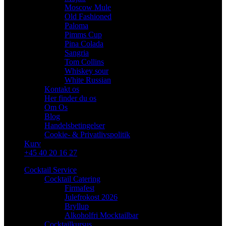
Moscow Mule
Old Fashioned
Paloma
Pimms Cup
Pina Colada
Sangria
Tom Collins
Whiskey sour
White Russian
Kontakt os
Her finder du os
Om Os
Blog
Handelsbetingelser
Cookie- & Privatlivspolitik
Kurv
+45 40 20 16 27
Cocktail Service
Cocktail Catering
Firmafest
Julefrokost 2026
Bryllup
Alkoholfri Mocktailbar
Cocktailkursus