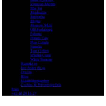
Espresso Martini
Mai Tai
Manhattan
Margarita
Mojito
Moscow Mule
Old Fashioned
Paloma
Pimms Cup
Pina Colada
Sangria
Tom Collins
Whiskey sour
White Russian
Kontakt os
Her finder du os
Om Os
Blog
Handelsbetingelser
Cookie- & Privatlivspolitik
Kurv
+45 40 20 16 27