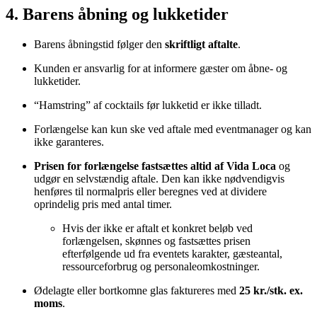
4. Barens åbning og lukketider
Barens åbningstid følger den
skriftligt aftalte
.
Kunden er ansvarlig for at informere gæster om åbne- og
lukketider.
“Hamstring” af cocktails før lukketid er ikke tilladt.
Forlængelse kan kun ske ved aftale med eventmanager og kan
ikke garanteres.
Prisen for forlængelse fastsættes altid af Vida Loca
og
udgør en selvstændig aftale. Den kan ikke nødvendigvis
henføres til normalpris eller beregnes ved at dividere
oprindelig pris med antal timer.
Hvis der ikke er aftalt et konkret beløb ved
forlængelsen, skønnes og fastsættes prisen
efterfølgende ud fra eventets karakter, gæsteantal,
ressourceforbrug og personaleomkostninger.
Ødelagte eller bortkomne glas faktureres med
25 kr./stk. ex.
moms
.