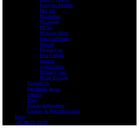
Espresso Martini
Mai Tai
Manhattan
Margarita
Mojito
Moscow Mule
Old Fashioned
Paloma
Pimms Cup
Pina Colada
Sangria
Tom Collins
Whiskey sour
White Russian
Kontakt os
Her finder du os
Om Os
Blog
Handelsbetingelser
Cookie- & Privatlivspolitik
Kurv
+45 40 20 16 27