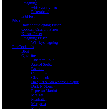
Smagning
whiskysmagning
Polterabend
Is til fest
Priser
Bartenderudlejning Priser
Cocktail Catering Priser
Kursus Priser
Smagning Priser
Whiskysmagning
Om Cocktaiils
Blog
Opskrifter
Amaretto Sour
Aperol Spritz
Bramble
Caipirinha
Clover club
Daiquiri & Strawberry Daiquiri
Dark N Stormy
Espresso Martini
Mai Tai
Manhattan
Margarita
Mojito