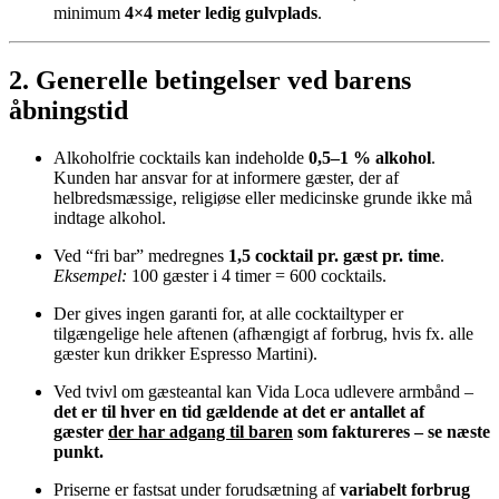
minimum
4×4 meter ledig gulvplads
.
2. Generelle betingelser ved barens
åbningstid
Alkoholfrie cocktails kan indeholde
0,5–1 % alkohol
.
Kunden har ansvar for at informere gæster, der af
helbredsmæssige, religiøse eller medicinske grunde ikke må
indtage alkohol.
Ved “fri bar” medregnes
1,5 cocktail pr. gæst pr. time
.
Eksempel:
100 gæster i 4 timer = 600 cocktails.
Der gives ingen garanti for, at alle cocktailtyper er
tilgængelige hele aftenen (afhængigt af forbrug, hvis fx. alle
gæster kun drikker Espresso Martini).
Ved tvivl om gæsteantal kan Vida Loca udlevere armbånd –
det er til hver en tid gældende at det er antallet af
gæster
der har adgang til baren
som faktureres – se næste
punkt.
Priserne er fastsat under forudsætning af
variabelt forbrug