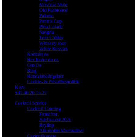
Moscow Mule
Old Fashioned
Paloma
Pimms Cup
Pina Colada
Sangria
Tom Collins
Whiskey sour
White Russian
Kontakt os
Her finder du os
Om Os
Blog
Handelsbetingelser
Cookie- & Privatlivspolitik
Kurv
+45 40 20 16 27
Cocktail Service
Cocktail Catering
Firmafest
Julefrokost 2026
Bryllup
Alkoholfri Mocktailbar
Cocktailkursus