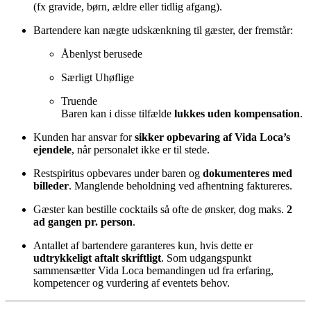
(fx gravide, børn, ældre eller tidlig afgang).
Bartendere kan nægte udskænkning til gæster, der fremstår:
Åbenlyst berusede
Særligt Uhøflige
Truende
Baren kan i disse tilfælde
lukkes uden kompensation
.
Kunden har ansvar for
sikker opbevaring af Vida Loca’s
ejendele
, når personalet ikke er til stede.
Restspiritus opbevares under baren og
dokumenteres med
billeder
. Manglende beholdning ved afhentning faktureres.
Gæster kan bestille cocktails så ofte de ønsker, dog maks.
2
ad gangen pr. person
.
Antallet af bartendere garanteres kun, hvis dette er
udtrykkeligt aftalt skriftligt
. Som udgangspunkt
sammensætter Vida Loca bemandingen ud fra erfaring,
kompetencer og vurdering af eventets behov.