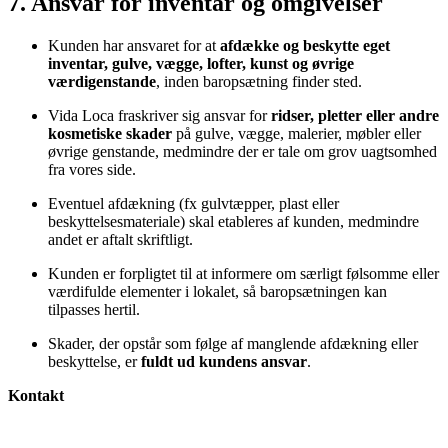
7. Ansvar for inventar og omgivelser
Kunden har ansvaret for at
afdække og beskytte eget
inventar, gulve, vægge, lofter, kunst og øvrige
værdigenstande
, inden baropsætning finder sted.
Vida Loca fraskriver sig ansvar for
ridser, pletter eller andre
kosmetiske skader
på gulve, vægge, malerier, møbler eller
øvrige genstande, medmindre der er tale om grov uagtsomhed
fra vores side.
Eventuel afdækning (fx gulvtæpper, plast eller
beskyttelsesmateriale) skal etableres af kunden, medmindre
andet er aftalt skriftligt.
Kunden er forpligtet til at informere om særligt følsomme eller
værdifulde elementer i lokalet, så baropsætningen kan
tilpasses hertil.
Skader, der opstår som følge af manglende afdækning eller
beskyttelse, er
fuldt ud kundens ansvar
.
Kontakt