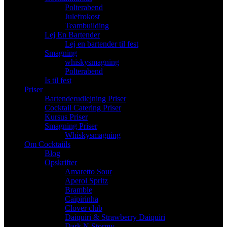
Polterabend
Julefrokost
Teambuilding
Lej En Bartender
Lej en bartender til fest
Smagning
whiskysmagning
Polterabend
Is til fest
Priser
Bartenderudlejning Priser
Cocktail Catering Priser
Kursus Priser
Smagning Priser
Whiskysmagning
Om Cocktaiils
Blog
Opskrifter
Amaretto Sour
Aperol Spritz
Bramble
Caipirinha
Clover club
Daiquiri & Strawberry Daiquiri
Dark N Stormy