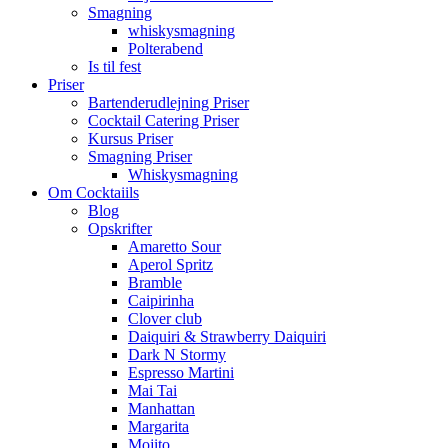
Smagning
whiskysmagning
Polterabend
Is til fest
Priser
Bartenderudlejning Priser
Cocktail Catering Priser
Kursus Priser
Smagning Priser
Whiskysmagning
Om Cocktaiils
Blog
Opskrifter
Amaretto Sour
Aperol Spritz
Bramble
Caipirinha
Clover club
Daiquiri & Strawberry Daiquiri
Dark N Stormy
Espresso Martini
Mai Tai
Manhattan
Margarita
Mojito