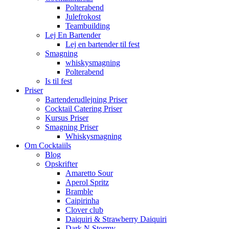
Polterabend
Julefrokost
Teambuilding
Lej En Bartender
Lej en bartender til fest
Smagning
whiskysmagning
Polterabend
Is til fest
Priser
Bartenderudlejning Priser
Cocktail Catering Priser
Kursus Priser
Smagning Priser
Whiskysmagning
Om Cocktaiils
Blog
Opskrifter
Amaretto Sour
Aperol Spritz
Bramble
Caipirinha
Clover club
Daiquiri & Strawberry Daiquiri
Dark N Stormy