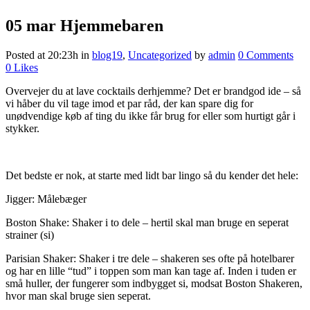
05 mar
Hjemmebaren
Posted at 20:23h
in
blog19
,
Uncategorized
by
admin
0 Comments
0
Likes
Overvejer du at lave cocktails derhjemme? Det er brandgod ide – så
vi håber du vil tage imod et par råd, der kan spare dig for
unødvendige køb af ting du ikke får brug for eller som hurtigt går i
stykker.
Det bedste er nok, at starte med lidt bar lingo så du kender det hele:
Jigger: Målebæger
Boston Shake: Shaker i to dele – hertil skal man bruge en seperat
strainer (si)
Parisian Shaker: Shaker i tre dele – shakeren ses ofte på hotelbarer
og har en lille “tud” i toppen som man kan tage af. Inden i tuden er
små huller, der fungerer som indbygget si, modsat Boston Shakeren,
hvor man skal bruge sien seperat.