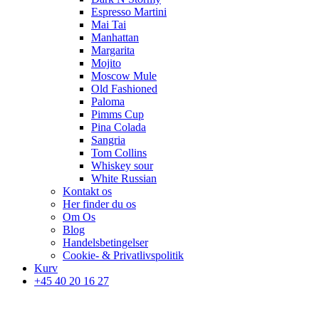
Espresso Martini
Mai Tai
Manhattan
Margarita
Mojito
Moscow Mule
Old Fashioned
Paloma
Pimms Cup
Pina Colada
Sangria
Tom Collins
Whiskey sour
White Russian
Kontakt os
Her finder du os
Om Os
Blog
Handelsbetingelser
Cookie- & Privatlivspolitik
Kurv
+45 40 20 16 27