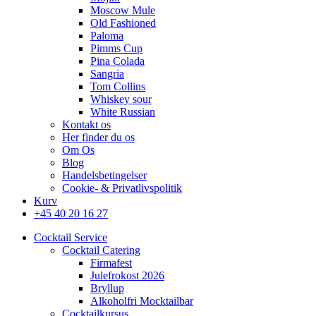
Moscow Mule
Old Fashioned
Paloma
Pimms Cup
Pina Colada
Sangria
Tom Collins
Whiskey sour
White Russian
Kontakt os
Her finder du os
Om Os
Blog
Handelsbetingelser
Cookie- & Privatlivspolitik
Kurv
+45 40 20 16 27
Cocktail Service
Cocktail Catering
Firmafest
Julefrokost 2026
Bryllup
Alkoholfri Mocktailbar
Cocktailkursus