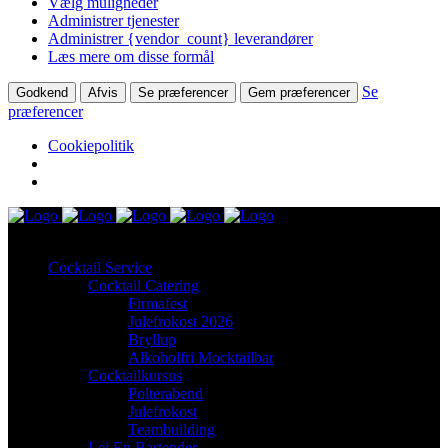
Vælg muligheder
Administrer tjenester
Administrer {vendor_count} leverandører
Læs mere om disse formål
Se
Godkend
Afvis
Se præferencer
Gem præferencer
præferencer
Cookiepolitik
Cocktail Service
Cocktail Catering
Firmafest
Julefrokost 2026
Bryllup
Alkoholfri Mocktailbar
Cocktailkursus
Polterabend
Julefrokost
Teambuilding
Lej En Bartender