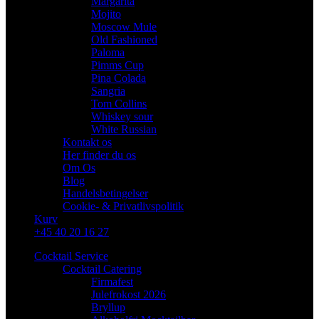
Margarita
Mojito
Moscow Mule
Old Fashioned
Paloma
Pimms Cup
Pina Colada
Sangria
Tom Collins
Whiskey sour
White Russian
Kontakt os
Her finder du os
Om Os
Blog
Handelsbetingelser
Cookie- & Privatlivspolitik
Kurv
+45 40 20 16 27
Cocktail Service
Cocktail Catering
Firmafest
Julefrokost 2026
Bryllup