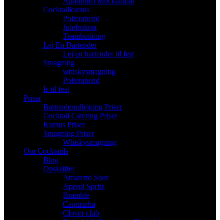
Alkoholfri Mocktailbar
Cocktailkursus
Polterabend
Julefrokost
Teambuilding
Lej En Bartender
Lej en bartender til fest
Smagning
whiskysmagning
Polterabend
Is til fest
Priser
Bartenderudlejning Priser
Cocktail Catering Priser
Kursus Priser
Smagning Priser
Whiskysmagning
Om Cocktaiils
Blog
Opskrifter
Amaretto Sour
Aperol Spritz
Bramble
Caipirinha
Clover club