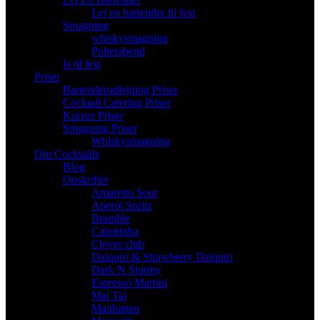
Lej en bartender til fest
Smagning
whiskysmagning
Polterabend
Is til fest
Priser
Bartenderudlejning Priser
Cocktail Catering Priser
Kursus Priser
Smagning Priser
Whiskysmagning
Om Cocktaiils
Blog
Opskrifter
Amaretto Sour
Aperol Spritz
Bramble
Caipirinha
Clover club
Daiquiri & Strawberry Daiquiri
Dark N Stormy
Espresso Martini
Mai Tai
Manhattan