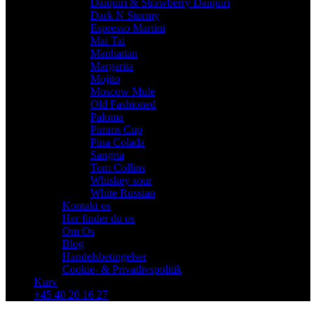
Daiquiri & Strawberry Daiquiri
Dark N Stormy
Espresso Martini
Mai Tai
Manhattan
Margarita
Mojito
Moscow Mule
Old Fashioned
Paloma
Pimms Cup
Pina Colada
Sangria
Tom Collins
Whiskey sour
White Russian
Kontakt os
Her finder du os
Om Os
Blog
Handelsbetingelser
Cookie- & Privatlivspolitik
Kurv
+45 40 20 16 27