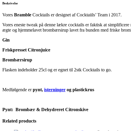
Beskrivelse
Vores
Bramble
Cocktails er designet af Cocktaiils’ Team i 2017.
Vores eneste tweak på denne lækre cocktails er faktisk at simplificere
ægte og hjemmelavet brombærsirup lavet fra bunden med friske bromb
Gin
Friskpresset Citronjuice
Brombærsirup
Flasken indeholder 25cl og er egnet til 2stk Cocktails to go.
Medfølgende er
pynt,
isterninger
og plastickrus
Pynt: Brombær & Dehydreret Citronskive
Related products