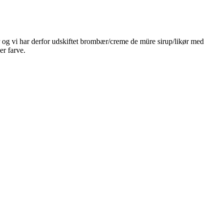
er og vi har derfor udskiftet brombær/creme de müre sirup/likør med
r farve.