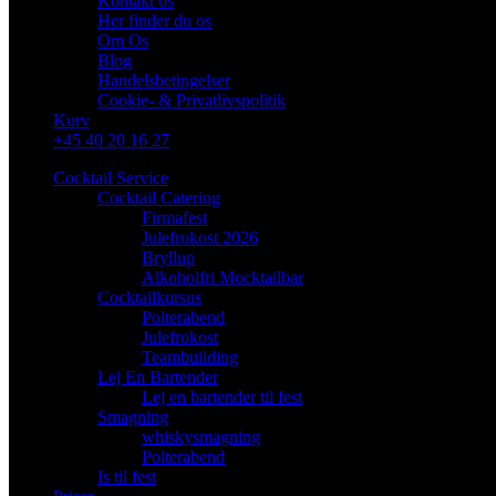
Kontakt os
Her finder du os
Om Os
Blog
Handelsbetingelser
Cookie- & Privatlivspolitik
Kurv
+45 40 20 16 27
Cocktail Service
Cocktail Catering
Firmafest
Julefrokost 2026
Bryllup
Alkoholfri Mocktailbar
Cocktailkursus
Polterabend
Julefrokost
Teambuilding
Lej En Bartender
Lej en bartender til fest
Smagning
whiskysmagning
Polterabend
Is til fest