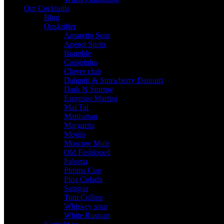
Om Cocktaiils
Blog
Opskrifter
Amaretto Sour
Aperol Spritz
Bramble
Caipirinha
Clover club
Daiquiri & Strawberry Daiquiri
Dark N Stormy
Espresso Martini
Mai Tai
Manhattan
Margarita
Mojito
Moscow Mule
Old Fashioned
Paloma
Pimms Cup
Pina Colada
Sangria
Tom Collins
Whiskey sour
White Russian