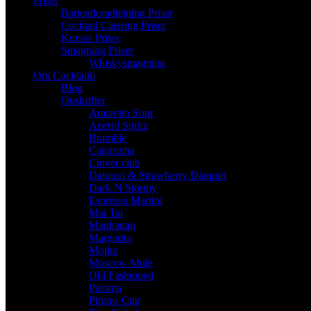
Priser
Bartenderudlejning Priser
Cocktail Catering Priser
Kursus Priser
Smagning Priser
Whiskysmagning
Om Cocktaiils
Blog
Opskrifter
Amaretto Sour
Aperol Spritz
Bramble
Caipirinha
Clover club
Daiquiri & Strawberry Daiquiri
Dark N Stormy
Espresso Martini
Mai Tai
Manhattan
Margarita
Mojito
Moscow Mule
Old Fashioned
Paloma
Pimms Cup