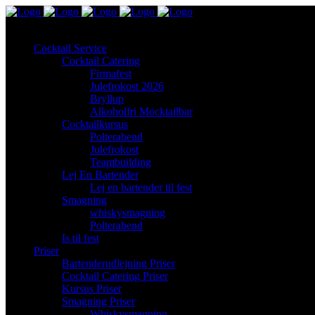
Cocktail Service
Cocktail Catering
Firmafest
Julefrokost 2026
Bryllup
Alkoholfri Mocktailbar
Cocktailkursus
Polterabend
Julefrokost
Teambuilding
Lej En Bartender
Lej en bartender til fest
Smagning
whiskysmagning
Polterabend
Is til fest
Priser
Bartenderudlejning Priser
Cocktail Catering Priser
Kursus Priser
Smagning Priser
Whiskysmagning