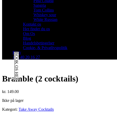
Pina Colada
Sangria
Tom Collins
Whiskey sour
White Russian
Kontakt os
Her finder du os
Om Os
Blog
Handelsbetingelser
Cookie- & Privatlivspolitik
Kurv
BOOK OS HER
+45 40 20 16 27
Bramble (2 cocktails)
kr.
149.00
Ikke på lager
Kategori:
Take Away Cocktails