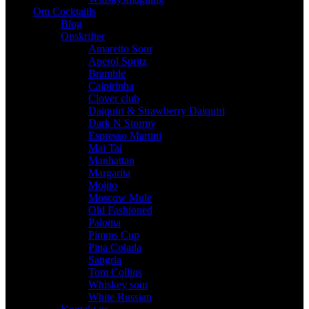
Om Cocktaiils
Blog
Opskrifter
Amaretto Sour
Aperol Spritz
Bramble
Caipirinha
Clover club
Daiquiri & Strawberry Daiquiri
Dark N Stormy
Espresso Martini
Mai Tai
Manhattan
Margarita
Mojito
Moscow Mule
Old Fashioned
Paloma
Pimms Cup
Pina Colada
Sangria
Tom Collins
Whiskey sour
White Russian