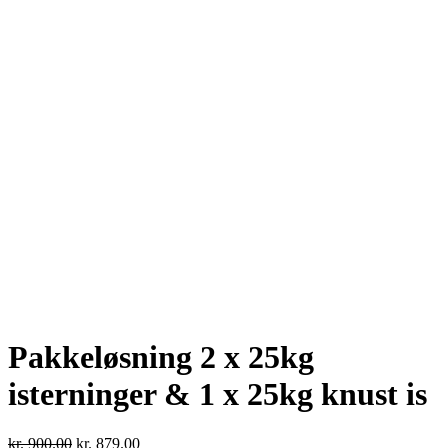
Pakkeløsning 2 x 25kg
isterninger & 1 x 25kg knust is
Den
Den
kr.
900.00
kr.
879.00