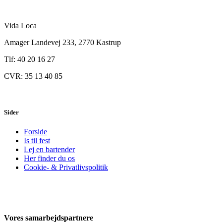
var:
er:
kr. 349.00.
kr. 299.00.
Vida Loca
Amager Landevej 233, 2770 Kastrup
Tlf: 40 20 16 27
CVR: 35 13 40 85
Sider
Forside
Is til fest
Lej en bartender
Her finder du os
Cookie- & Privatlivspolitik
Vores samarbejdspartnere