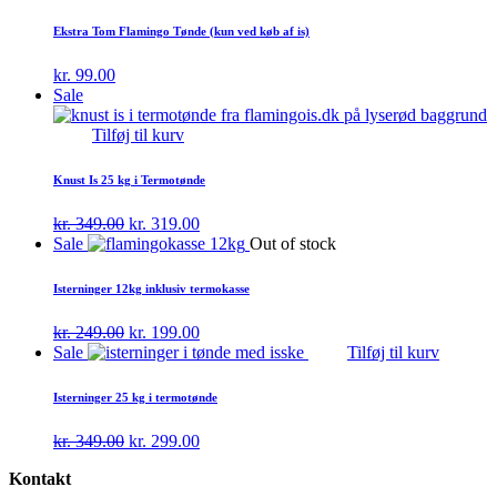
Ekstra Tom Flamingo Tønde (kun ved køb af is)
kr.
99.00
Sale
Tilføj til kurv
Knust Is 25 kg i Termotønde
Den
Den
kr.
349.00
kr.
319.00
oprindelige
aktuelle
Sale
Out of stock
pris
pris
var:
er:
Isterninger 12kg inklusiv termokasse
kr. 349.00.
kr. 319.00.
Den
Den
kr.
249.00
kr.
199.00
oprindelige
aktuelle
Sale
Tilføj til kurv
pris
pris
var:
er:
Isterninger 25 kg i termotønde
kr. 249.00.
kr. 199.00.
Den
Den
kr.
349.00
kr.
299.00
oprindelige
aktuelle
Kontakt
pris
pris