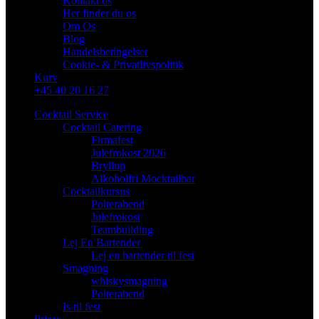
Kontakt os
Her finder du os
Om Os
Blog
Handelsbetingelser
Cookie- & Privatlivspolitik
Kurv
+45 40 20 16 27
Cocktail Service
Cocktail Catering
Firmafest
Julefrokost 2026
Bryllup
Alkoholfri Mocktailbar
Cocktailkursus
Polterabend
Julefrokost
Teambuilding
Lej En Bartender
Lej en bartender til fest
Smagning
whiskysmagning
Polterabend
Is til fest