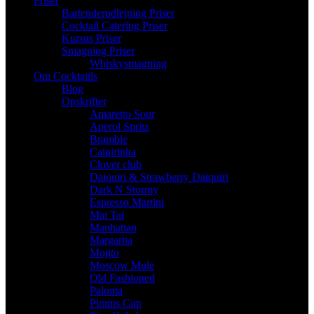
Priser
Bartenderudlejning Priser
Cocktail Catering Priser
Kursus Priser
Smagning Priser
Whiskysmagning
Om Cocktaiils
Blog
Opskrifter
Amaretto Sour
Aperol Spritz
Bramble
Caipirinha
Clover club
Daiquiri & Strawberry Daiquiri
Dark N Stormy
Espresso Martini
Mai Tai
Manhattan
Margarita
Mojito
Moscow Mule
Old Fashioned
Paloma
Pimms Cup