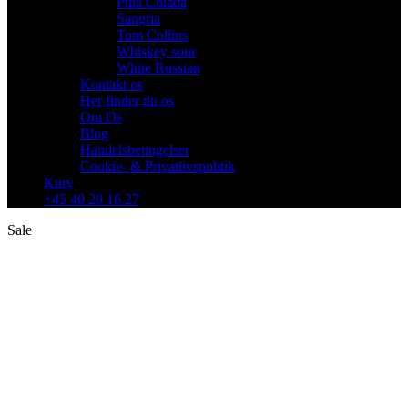
Pina Colada
Sangria
Tom Collins
Whiskey sour
White Russian
Kontakt os
Her finder du os
Om Os
Blog
Handelsbetingelser
Cookie- & Privatlivspolitik
Kurv
+45 40 20 16 27
Sale