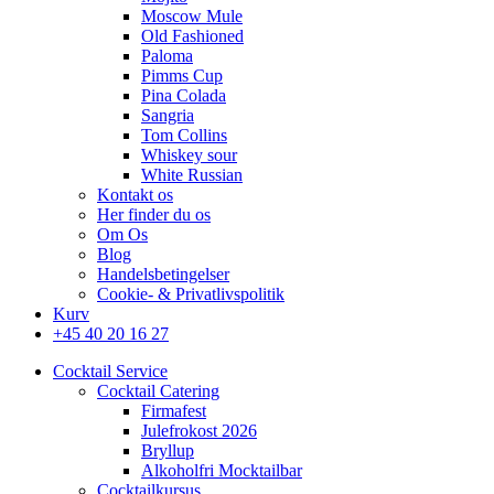
Moscow Mule
Old Fashioned
Paloma
Pimms Cup
Pina Colada
Sangria
Tom Collins
Whiskey sour
White Russian
Kontakt os
Her finder du os
Om Os
Blog
Handelsbetingelser
Cookie- & Privatlivspolitik
Kurv
+45 40 20 16 27
Cocktail Service
Cocktail Catering
Firmafest
Julefrokost 2026
Bryllup
Alkoholfri Mocktailbar
Cocktailkursus