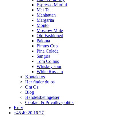
Espresso Martini
Mai Tai
Manhattan
Margarita
Mojito
Moscow Mule
Old Fashioned
Paloma
Pimms Cup
Pina Colada
Sangria
Tom Collins
Whiskey sour
White Russian
Kontakt os
Her finder du os
Om Os
Blog
Handelsbetingelser
Cookie- & Privatlivspolitik
Kurv
+45 40 20 16 27