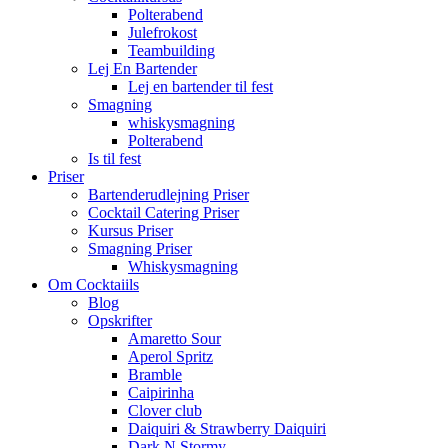
Polterabend
Julefrokost
Teambuilding
Lej En Bartender
Lej en bartender til fest
Smagning
whiskysmagning
Polterabend
Is til fest
Priser
Bartenderudlejning Priser
Cocktail Catering Priser
Kursus Priser
Smagning Priser
Whiskysmagning
Om Cocktaiils
Blog
Opskrifter
Amaretto Sour
Aperol Spritz
Bramble
Caipirinha
Clover club
Daiquiri & Strawberry Daiquiri
Dark N Stormy