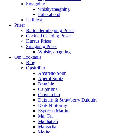
Smagning
whiskysmagning
Polterabend
Is til fest
Priser
Bartenderudlejning Priser
Cocktail Catering Priser
Kursus Priser
Smagning Priser
Whiskysmagning
Om Cocktaiils
Blog
Opskrifter
Amaretto Sour
Aperol Spritz
Bramble
Caipirinha
Clover club
Daiquiri & Strawberry Daiquiri
Dark N Stormy
Espresso Martini
Mai Tai
Manhattan
Margarita
Mojito