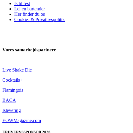
Is til fest
Lej en bartender
Her finder du os
Cookie- & Privatlivspolitik
Vores samarbejdspartnere
Live Shake Die
Cocktails+
Flamingois
BACA
Islevering
EOWMagazine.com
ERHVERVSSPONSOR 2026